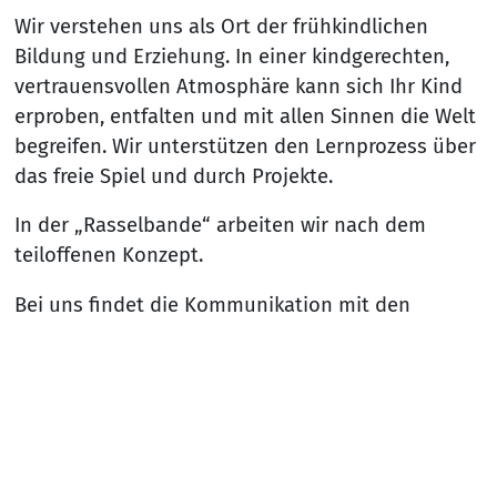
Wir verstehen uns als Ort der frühkindlichen
Bildung und Erziehung. In einer kindgerechten,
vertrauensvollen Atmosphäre kann sich Ihr Kind
erproben, entfalten und mit allen Sinnen die Welt
begreifen. Wir unterstützen den Lernprozess über
das freie Spiel und durch Projekte.
In der „Rasselbande“ arbeiten wir nach dem
teiloffenen Konzept.
Bei uns findet die Kommunikation mit den
Kindern auf Augenhöhe statt, wir begleiten unser
Handeln sprachlich, um alltagsintegrierte
Sprachentwicklung in allen Situationen lebbar zu
Nach
machen.
Unsere Aufgabe ist es, die Neigungen, Bedürfnisse