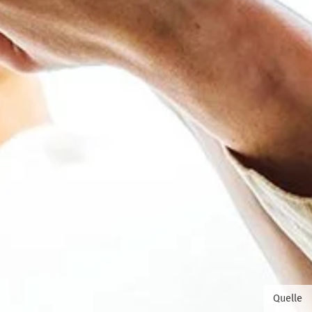
© David
Quelle