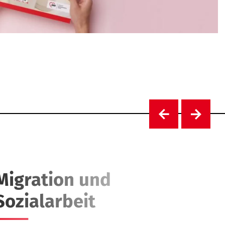
Migration und
B
Sozialarbeit