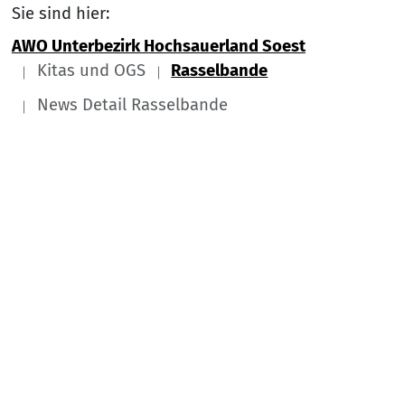
Sie sind hier:
AWO Unterbezirk Hochsauerland Soest
Kitas und OGS
Rasselbande
News Detail Rasselbande
Link zu Home
Nach
Service Informationen
Kontakt
Impressum