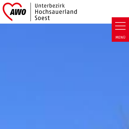
Link zu Home
AWO Hochsauerland/Soest | We
MENÜ