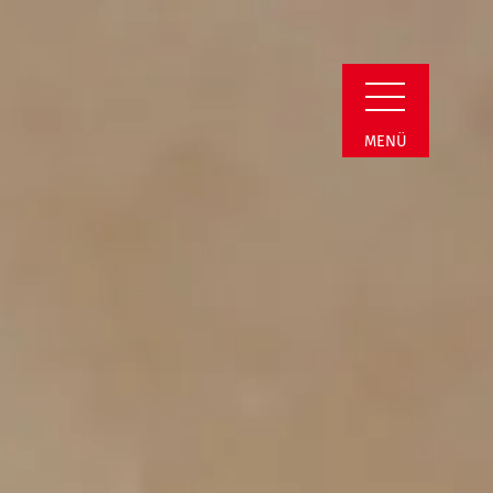
t Tagesstätten
MENÜ