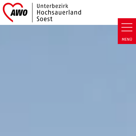
Link zu Home
AWO Hochsauerland/Soest | W
MENÜ