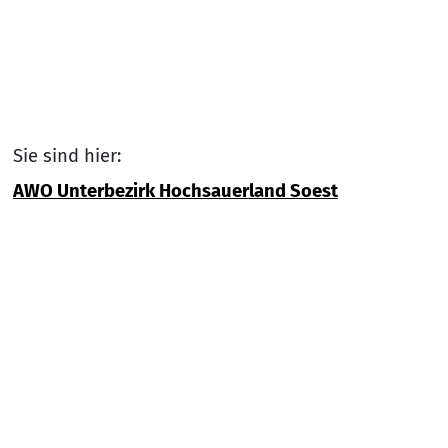
Sie sind hier:
AWO Unterbezirk Hochsauerland Soest
Link zu Home
Nach
Service Informationen