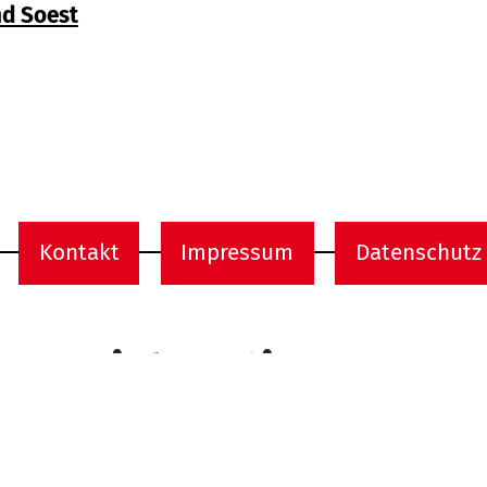
d Soest
e
Kontakt
Impressum
Datenschutz
onen
Social Media
Facebook
Instagram
Xing
Linkedin