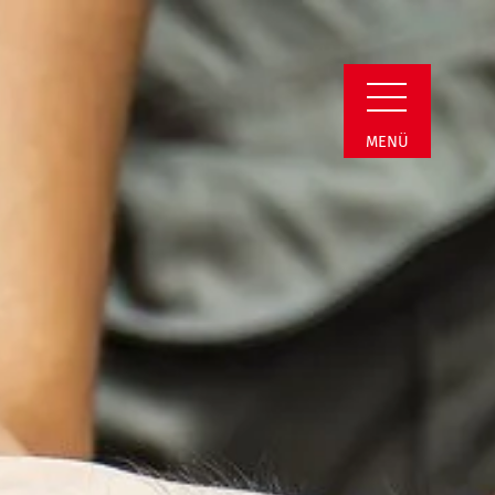
 News JMD
MENÜ