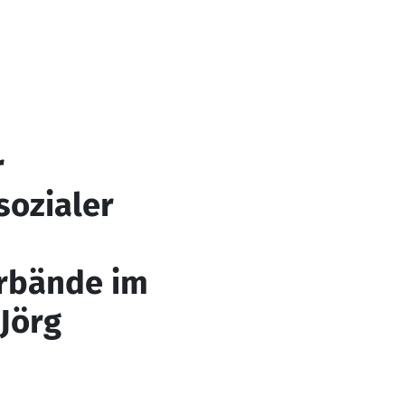
r
sozialer
rbände im
Jörg