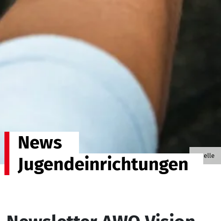
News
© tonju
Quelle
Jugendeinrichtungen